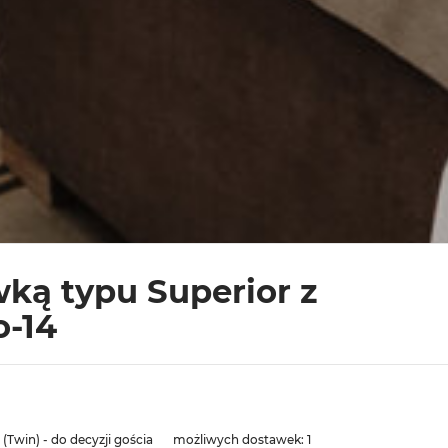
wką typu Superior z
o-14
(Twin) - do decyzji gościa
możliwych dostawek:
1